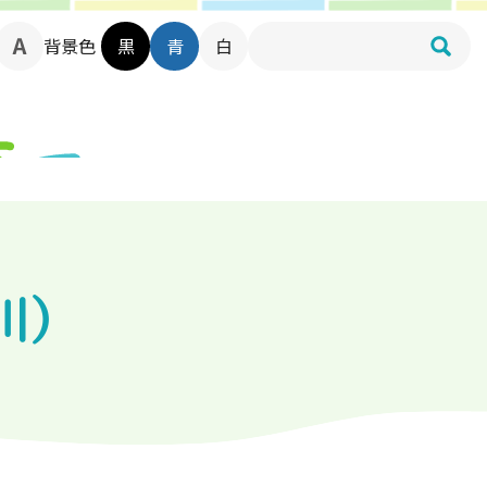
背景色
黒
青
白
川）