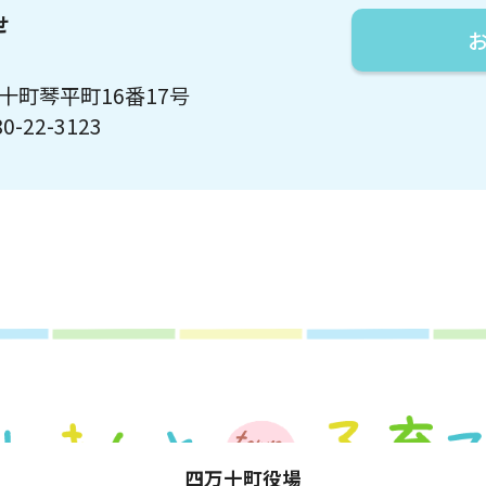
せ
万十町琴平町16番17号
0-22-3123
四万十町役場