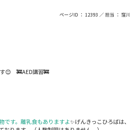
ページID ： 12393 ／ 担当 ： 
 🚒AED講習🚒
物
です。離乳食もありますよ
✨げんきっこひろばは
ております。（人数制限はありません。）