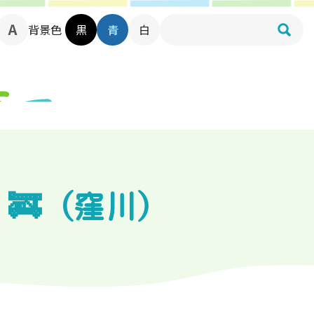
背景色
黒
青
白
🚒（窪川）