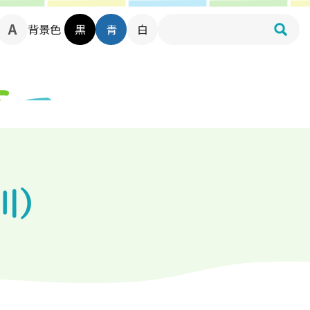
背景色
黒
青
白
川）