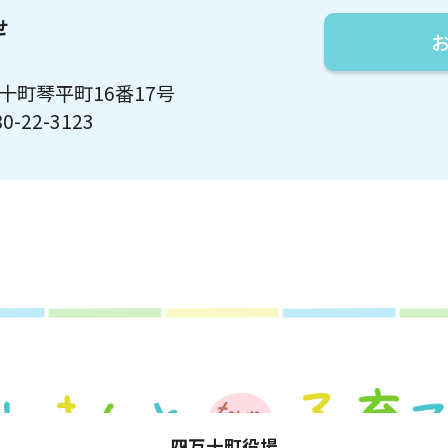
せ
万十町琴平町16番17号
0-22-3123
四万十町役場