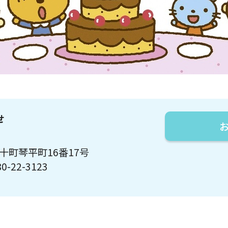
せ
万十町琴平町16番17号
0-22-3123