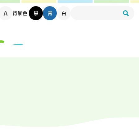
背景色
黒
青
白
）