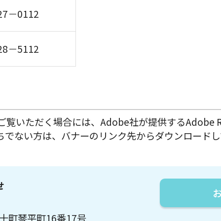
27－0112
28－5112
覧いただく場合には、Adobe社が提供するAdobe R
rをお持ちでない方は、バナーのリンク先からダウンロー
せ
万十町琴平町16番17号