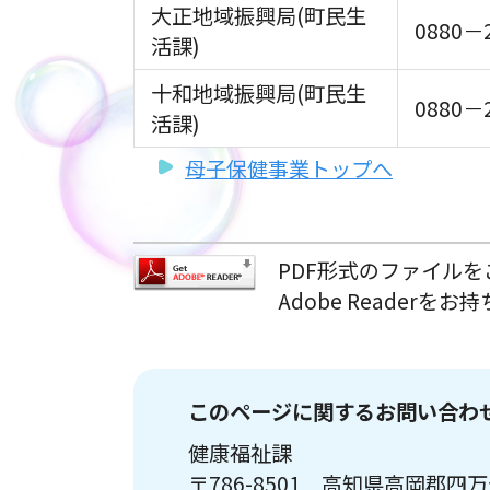
大正地域振興局(町民生
0880－
活課)
十和地域振興局(町民生
0880－
活課)
母子保健事業トップへ
PDF形式のファイルをご
Adobe Reade
このページに関するお問い合わ
健康福祉課
〒786-8501 高知県高岡郡四