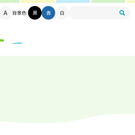
背景色
黒
青
白