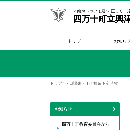
＜南海トラフ地震＞ 正しく，
四万十町立興
トップ
お知ら
トップ
>> 日課表／年間授業予定時数
お知らせ
四万十町教育委員会から