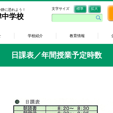
文字サイズ
標準
拡大
冷静に恐れよう！
津中学校
せ
学校紹介
教育情報
日課表／年間授業予定時数