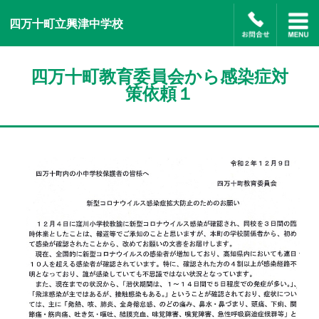
四万十町立興津中学校
四万十町教育委員会から感染症対
策依頼１