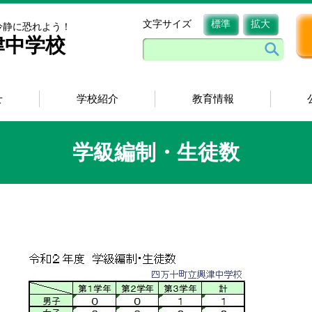
文字サイズ
標準
拡大
冷静に恐れよう！
津中学校
せ
学校紹介
教育情報
学級編制・生徒数