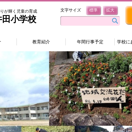
文字サイズ
標準
拡大
りが輝く児童の育成
井田小学校
介
教育紹介
年間行事予定
学校に