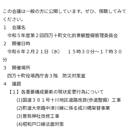
この会議は一般の方に公開しています。ぜひ、傍聴してみて
ください。
１ 会議名
令和５年度第２回四万十町文化的景観整備管理委員会
２ 開催日時
令和６年２月２１日（水） １５時３０分～１７時３０
分
３ 開催場所
四万十町役場西庁舎３階 防災対策室
４ 議題
【１】各重要構成要素の現状変更行為について
(1)国道３８１号十川地区道路改良(歩道整備）工事
(2)町道大奈路中津川線に係る成川橋架替事業
(3)曽我神社改修工事
(4)昭和戸口線法面対策