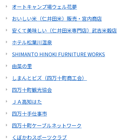
オートキャンプ場ウェル花夢
おいしい米（仁井田米）販売・宮内商店
安くて美味しい（仁井田米専門店）武吉米穀店
ホテル松葉川温泉
SHIMANTO HINOKI FURNITURE WORKS
由菜の里
しまんとビズ（四万十町商工会）
四万十町観光協会
ＪＡ高知はた
四万十手仕事市
四万十町ケーブルネットワーク
くぼかわスポーツクラブ