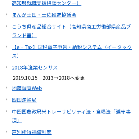
高知県就職支援相談センター）
まんが王国・土佐推進協議会
こうち県産品総合サイト（高知県商工労働部県産品ブ
ランド室）
【e‐Tax】国税電子申告・納税システム（イータック
ス）
2018年漁業センサス
2019.10.15 2013→2018へ変更
地籍調査Web
四国運輸局
中四国農政局米トレーサビリティ法・食糧法「遵守事
項」
戸別所得補償制度