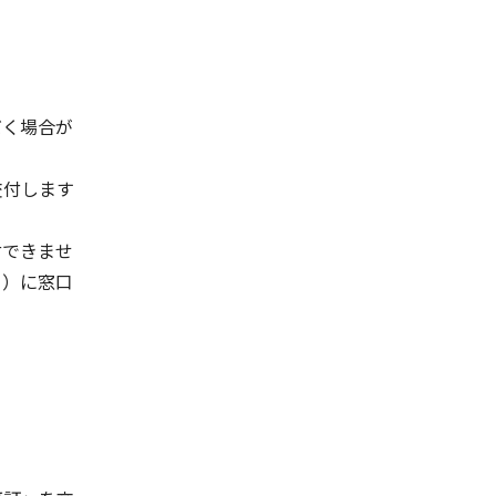
だく場合が
交付します
付できませ
））に窓口