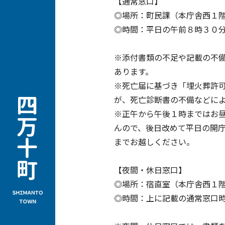
【通常窓口】
◎場所：町民課（本庁舎西１
◎時間：平日の午前８時３０
※添付書類の不足や記載の不
あります。
※死亡届に基づき「埋火葬許
が、死亡診断書の不備などに
※正午から午後１時まではお
んので、後日改めて平日の開
までお越しください。
【夜間・休日窓口】
◎場所：宿直室（本庁舎西１
◎時間：上に記載の通常窓口