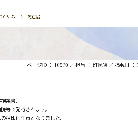
おくやみ
死亡届
ページID ： 10970 ／ 担当 ： 町民課 ／ 掲載日 ： 20
体検案書）
病院等で発行されます。
への押印は任意となりました。