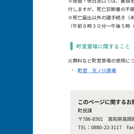
※夜間・休日窓口では、書類
付しますが、死亡診断書の不
※死亡届出以外の諸手続き（
（午前８時３０分～午後５時
町営斎場に関すること
火葬料など町営斎場の使用に
町営 天ノ川斎場
このページに関するお
町民課
〒786-8501 高知県高
TEL：0880-22-3117 Fax