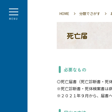
HOME
分類でさがす
MENU
死亡届
必要なもの
◎死亡届書（死亡診断書・死
※死亡診断書・死体検案書は
※２０２１年９月から、届書