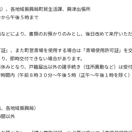
階）、各地域振興局町民生活課、興津出張所
分から午後５時まで
備などにより、書類のお預かりのみとし、後日改めて来庁いた
可証」、また町営斎場を使用する場合は「斎場使用許可証」を
より、即時交付できない場合があります。
昼休みとなり、戸籍届出以外の諸手続き（住所異動など）は受
庁時間内（午前８時３０分～午後５時（正午～午後１時を除く
階、各地域振興局）
時間以外