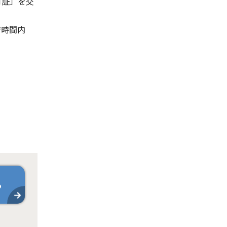
可証」を交
庁時間内
ら