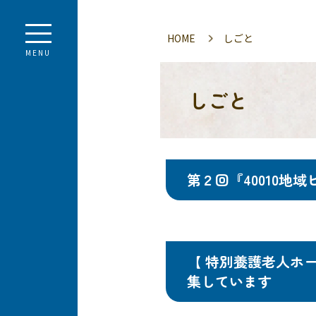
HOME
しごと
MENU
しごと
第２回『40010地
【 特別養護老人ホ
集しています