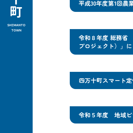
平成30年度第1回農
令和８年度 総務省 
プロジェクト）」に
四万十町スマート定
令和５年度 地域ビ