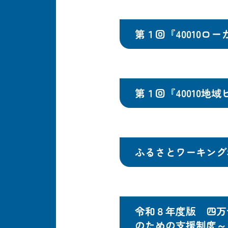
第１回『40010
第１回『40010地
ふるさとワーキング
令和８年度版 四万
のための支援制度～