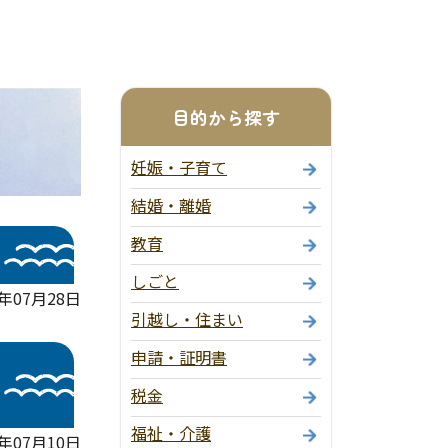
目的から探す
妊娠・子育て
結婚・離婚
教育
しごと
年07月28日
引越し・住まい
申請・証明書
税金
福祉・介護
年07月10日