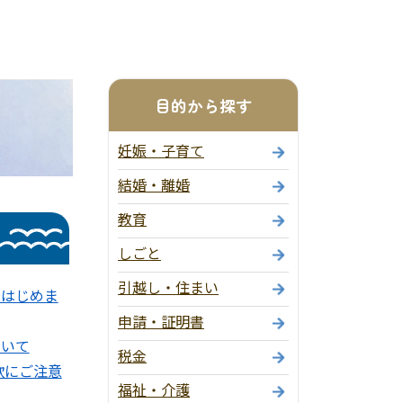
目的から探す
妊娠・子育て
結婚・離婚
教育
しごと
引越し・住まい
」はじめま
申請・証明書
ついて
税金
欺にご注意
福祉・介護