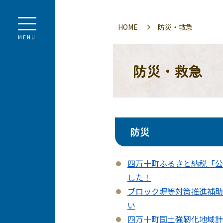
HOME
防災・救急
MENU
防災・救急
防災
四万十町ふるさと納税「公
した！
ブロック塀等対策推進補助
い
四万十町国土強靭化地域計