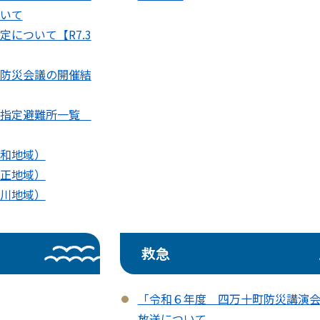
いて
について【R7.3
防災会議の開催結
の指定避難所一覧
和地域）
正地域）
川地域）
救急
「令和６年度 四万十町防災講演
放送について