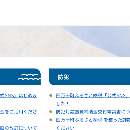
防犯
式SNS」はじめま
四万十町ふるさと納税「公式SNS
した！
金をご活用くださ
防犯灯設置費補助金交付申請書に
四万十町ふるさと納税 を装った詐
画の改訂について
ください