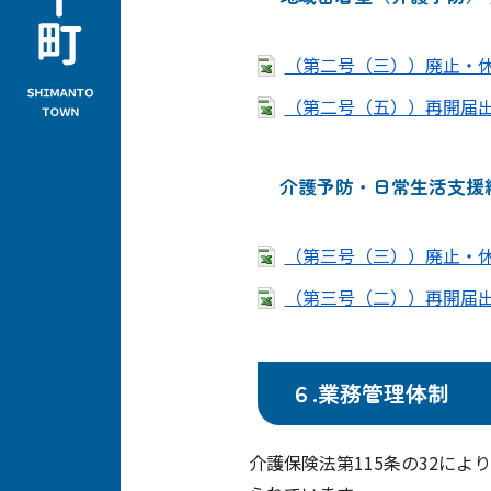
（第二号（三））廃止・休止
（第二号（五））再開届出書（
介護予防・日常生活支援
（第三号（三））廃止・休止
（第三号（二））再開届出書（
６.業務管理体制
介護保険法第115条の32に