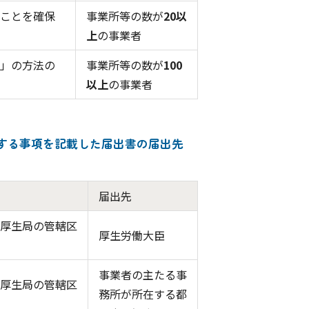
ることを確保
事業所等の数が
20以
上
の事業者
査」の方法の
事業所等の数が
100
以上
の事業者
する事項を記載した届出書の届出先
届出先
方厚生局の管轄区
厚生労働大臣
事業者の主たる事
方厚生局の管轄区
務所が所在する都