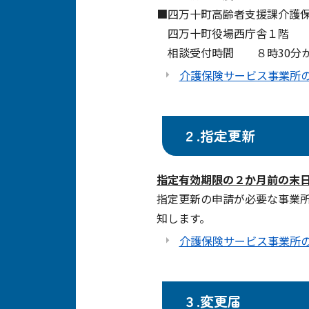
■四万十町高齢者支援課介護
四万十町役場西庁舎１階 TEL：
相談受付時間 ８時30分から
介護保険サービス事業所
２.指定更新
指定有効期限の２か月前の末
指定更新の申請が必要な事業
知します。
介護保険サービス事業所
３.変更届