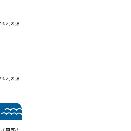
更される場
望される場
に加算等の