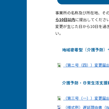
事業所の名称及び所在地、そ
ら10日以内
に提出してくださ
変更が生じた日から10日を過
い。
地域密着型（介護予防）
（第ニ号（四））変更届出書（
介護予防・日常生活支援
（第三号（一））変更届出書（
（様式例）遅延理由書（Wo