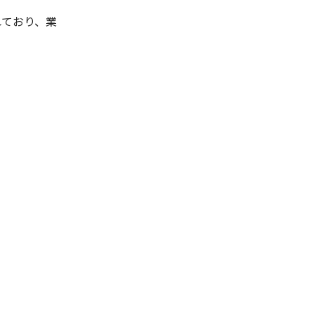
れており、業
。