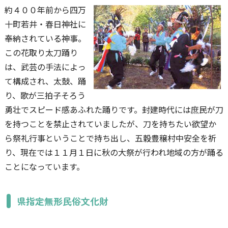
約４００年前から四万
十町若井・春日神社に
奉納されている神事。
この花取り太刀踊り
は、武芸の手法によっ
て構成され、太鼓、踊
り、歌が三拍子そろう
勇壮でスピード感あふれた踊りです。封建時代には庶民が刀
を持つことを禁止されていましたが、刀を持ちたい欲望か
ら祭礼行事ということで持ち出し、五穀豊穣村中安全を祈
り、現在では１１月１日に秋の大祭が行われ地域の方が踊る
ことになっています。
県指定無形民俗文化財