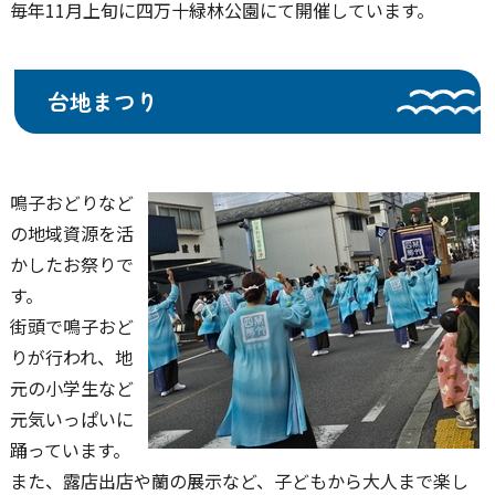
毎年11月上旬に四万十緑林公園にて開催しています。
台地まつり
鳴子おどりなど
の地域資源を活
かしたお祭りで
す。
街頭で鳴子おど
りが行われ、地
元の小学生など
元気いっぱいに
踊っています。
また、露店出店や蘭の展示など、子どもから大人まで楽し