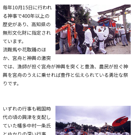
毎年10月15日に行われ
る神事で400年以上の
歴史があり、高知県の
無形文化財に指定され
ています。
流鞍馬や花取踊のほ
か、宮舟と神輿の激突
では、漁師が担ぐ宮舟が神輿を突くと豊漁、農民が担ぐ神
輿を宮舟のうえに乗せれば豊作と伝えられている勇壮な祭
りです。
いずれの行事も戦国時
代の頃の興津を支配し
ていた幡多中村一条氏
とゆかりの深い行事