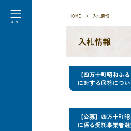
HOME
入札情報
MENU
入札情報
【四万十町昭和ふる
に対する回答につい
【公募】四万十町昭
に係る受託事業者選