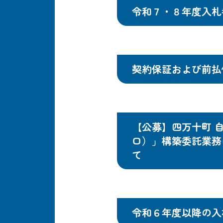
令和７・８年度入札
契約保証および前払
【公募】四万十町 
口）」構築委託業務
て
令和６年度以降の入