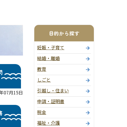
目的から探す
妊娠・子育て
結婚・離婚
教育
問
しごと
引越し・住まい
年07月15日
申請・証明書
税金
務
福祉・介護