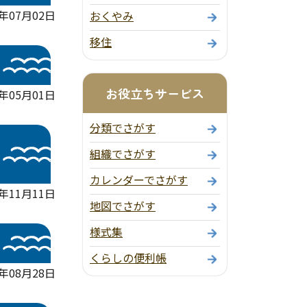
年07月02日
おくやみ
移住
お役立ちサービス
6年05月01日
分類でさがす
組織でさがす
カレンダーでさがす
年11月11日
地図でさがす
様式集
）
くらしの便利帳
5年08月28日