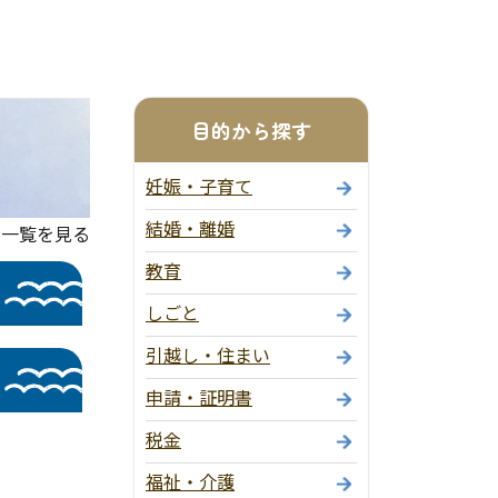
目的から探す
妊娠・子育て
結婚・離婚
の一覧を見る
教育
しごと
引越し・住まい
申請・証明書
税金
福祉・介護