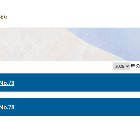
より
年
.79
.78