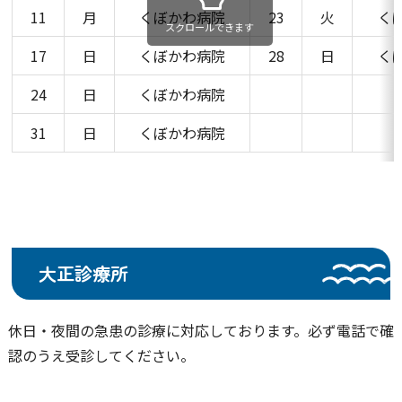
11
月
くぼかわ病院
23
火
く
スクロールできます
17
日
くぼかわ病院
28
日
く
24
日
くぼかわ病院
31
日
くぼかわ病院
大正診療所
休日・夜間の急患の診療に対応しております。必ず電話で確
認のうえ受診してください。