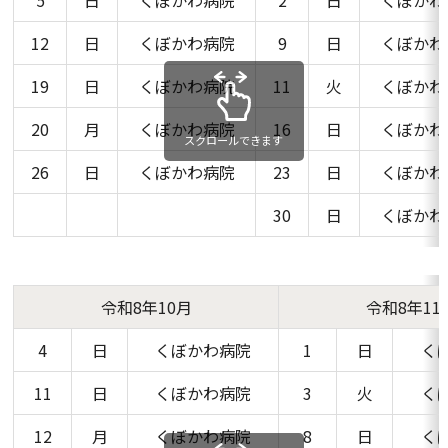
5
日
くぼかわ病院
2
日
くぼかわ
12
日
くぼかわ病院
9
日
くぼかわ
19
日
くぼかわ病院
11
火
くぼかわ
20
月
くぼかわ病院
16
日
くぼかわ
スクロールできます
26
日
くぼかわ病院
23
日
くぼかわ
30
日
くぼかわ
令和8年10月
令和8年11
4
日
くぼかわ病院
1
日
く
11
日
くぼかわ病院
3
火
く
12
月
くぼかわ病院
8
日
く