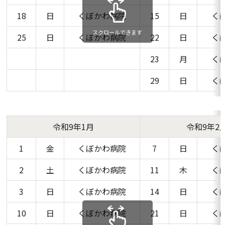
18
日
くぼかわ病院
15
日
く
スクロールできます
25
日
くぼかわ病院
22
日
く
23
月
く
29
日
く
令和9年1月
令和9年2
1
金
くぼかわ病院
7
日
く
2
土
くぼかわ病院
11
木
く
3
日
くぼかわ病院
14
日
く
10
日
くぼかわ病院
21
日
く