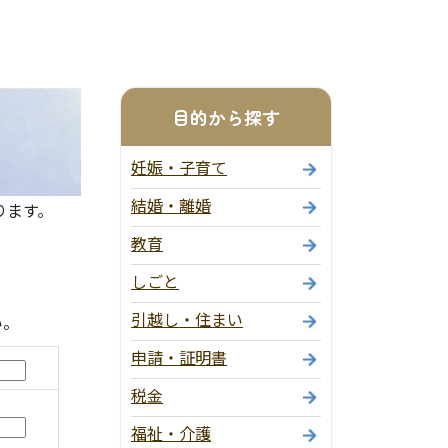
目的から探す
妊娠・子育て
結婚・離婚
ります。
教育
しごと
引越し・住まい
い。
申請・証明書
税金
福祉・介護