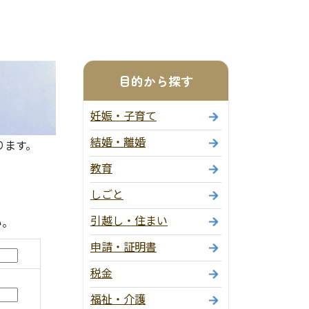
目的から探す
妊娠・子育て
結婚・離婚
ります。
教育
しごと
引越し・住まい
い。
申請・証明書
税金
福祉・介護