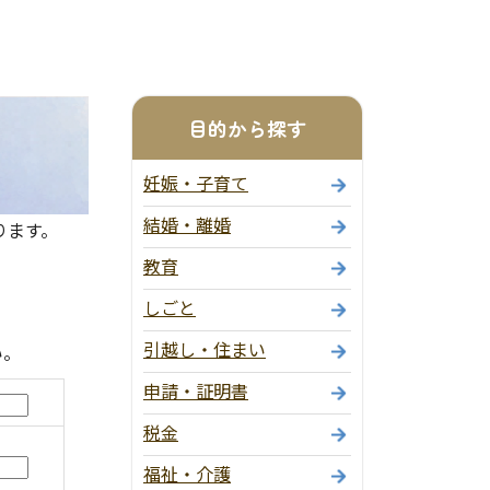
目的から探す
妊娠・子育て
結婚・離婚
ります。
教育
しごと
引越し・住まい
い。
申請・証明書
税金
福祉・介護