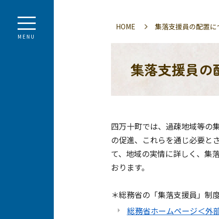
HOME
集落支援員の配置に
MENU
集落支援員の
四万十町では、過疎地域等の
の促進、これらを通じ必要と
て、地域の実情に詳しく、集
おります。
＊総務省の「集落支援員」制
総務省ホームページ＜外