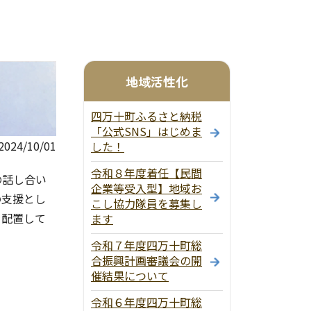
地域活性化
四万十町ふるさと納税
「公式SNS」はじめま
24/10/01
した！
令和８年度着任【民間
の話し合い
企業等受入型】地域お
の支援とし
こし協力隊員を募集し
を配置して
ます
令和７年度四万十町総
合振興計画審議会の開
催結果について
。
令和６年度四万十町総