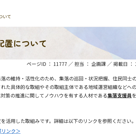
ついて
配置について
ページID ： 11777 ／ 担当 ： 企画課 ／ 掲載日 ： 20
集落の維持・活性化のため、集落の巡回・状況把握、住民同士
された具体的な取組やその取組主体である地域運営組織などへ
落対策の推進に関してノウハウを有する人材である
集落支援員
度を活用した取組みです。詳細は以下のリンクを参照ください
部リンク＞