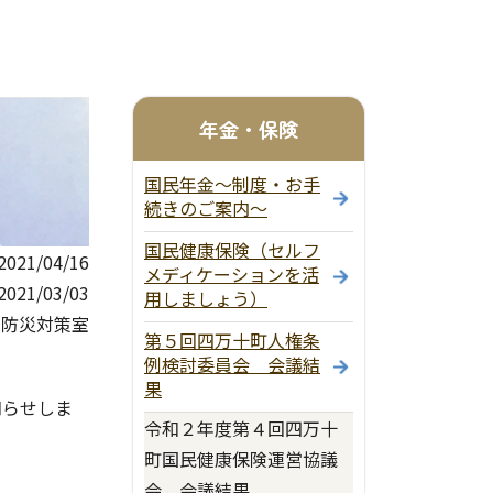
年金・保険
国民年金～制度・お手
続きのご案内～
国民健康保険（セルフ
21/04/16
メディケーションを活
21/03/03
用しましょう）
 防災対策室
第５回四万十町人権条
例検討委員会 会議結
果
知らせしま
令和２年度第４回四万十
町国民健康保険運営協議
会 会議結果