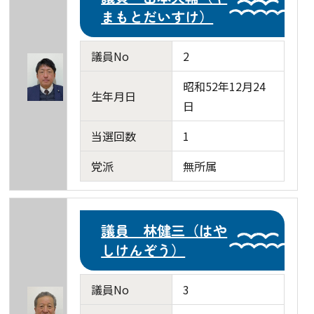
まもとだいすけ）
議員No
2
昭和52年12月24
生年月日
日
当選回数
1
党派
無所属
議員 林健三（はや
しけんぞう）
議員No
3