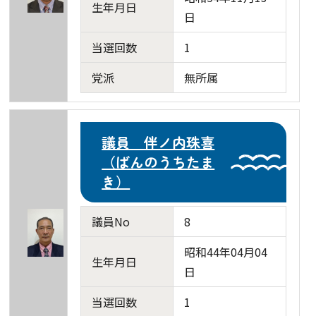
生年月日
日
当選回数
1
党派
無所属
議員 伴ノ内珠喜
（ばんのうちたま
き）
議員No
8
昭和44年04月04
生年月日
日
当選回数
1