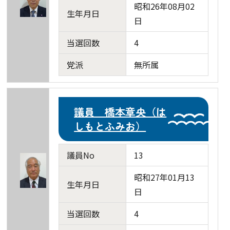
昭和26年08月02
生年月日
日
当選回数
4
党派
無所属
議員 橋本章央（は
しもとふみお）
議員No
13
昭和27年01月13
生年月日
日
当選回数
4