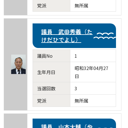
党派
無所属
議員 武田秀義（た
けだひでよし）
議員No
1
昭和32年04月27
生年月日
日
当選回数
3
党派
無所属
議員 山本大輔（や