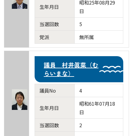
昭和25年08月29
生年月日
日
当選回数
5
党派
無所属
議員 村井眞菜（む
らいまな）
議員No
4
昭和61年07月18
生年月日
日
当選回数
2