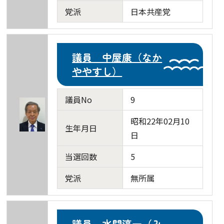
党派
日本共産党
議員 中屋康（なか
ややすし）
議員No
9
昭和22年02月10
生年月日
日
当選回数
5
党派
無所属
議員 水間淳一（み