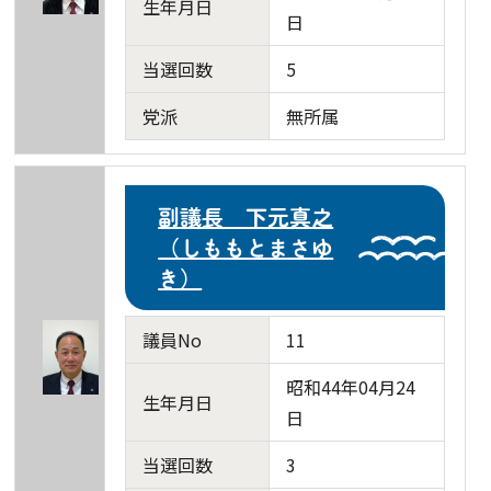
生年月日
日
当選回数
5
党派
無所属
副議長 下元真之
（しももとまさゆ
き）
議員No
11
昭和44年04月24
生年月日
日
当選回数
3