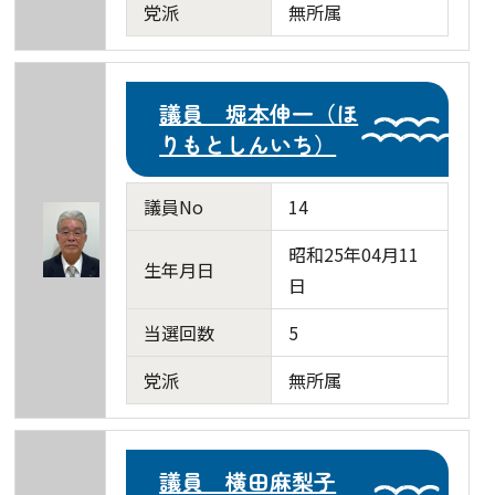
党派
無所属
議員 堀本伸一（ほ
りもとしんいち）
議員No
14
昭和25年04月11
生年月日
日
当選回数
5
党派
無所属
議員 横田麻梨子