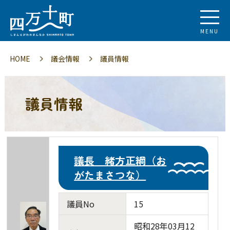
MENU
HOME
議会情報
議員情報
議員情報
議長 緒方正綱（お
がたまさつな）
議員No
15
昭和28年03月12