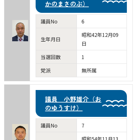
かのまさのぶ）
議員No
6
昭和42年12月09
生年月日
日
当選回数
1
党派
無所属
議員 小野雄介（お
のゆうすけ）
議員No
7
昭和54年11月13