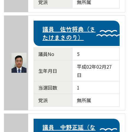
党派
無所属
議員 佐竹将典（さ
たけまさのり）
議員No
5
平成02年02月27
生年月日
日
当選回数
1
党派
無所属
議員 中野正延（な