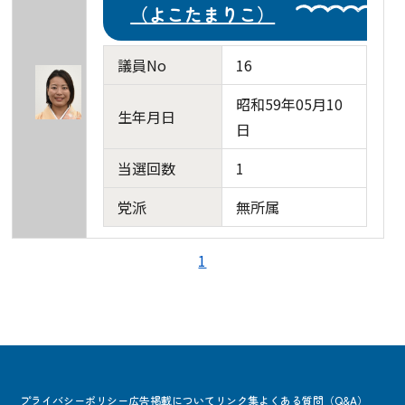
（よこたまりこ）
議員No
16
昭和59年05月10
生年月日
日
当選回数
1
党派
無所属
1
プライバシーポリシー
広告掲載について
リンク集
よくある質問（Q&A）