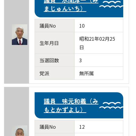
まじゅんいち）
議員No
10
昭和21年02月25
生年月日
日
当選回数
3
党派
無所属
議員 味元和義（み
もとかずよし）
議員No
12