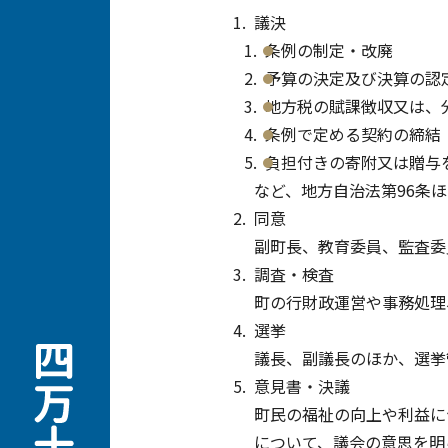
議決
条例の制定・改廃
予算の決定及び決算の認
地方税の賦課徴収又は、
条例で定める契約の締結
負担付きの寄附又は贈与
など、地方自治法第96条
同意
副町長、教育委員、監査委
調査・検査
町の行財政運営や事務処理
選挙
議長、副議長のほか、選挙
意見書・決議
町民の福祉の向上や利益に
について、議会の意思を明