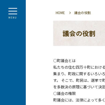
HOME
議会の役割
MENU
議会の役割
○町議会とは
私たちの住む四万十町における
集まり、町政に関するいろいろ
す。 そこで、町民は、選挙で
を多数決の原理に基づいて決
○議会の権限
町議会には、法律によって多