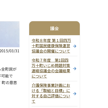
議会
令和８年度 第１回四万
十町国民健康保険運営
15/03/31
協議会の開催について
令和７年度 第1回四
万十町いじめ問題対策
ら全町民が
連絡協議会の会議結果
不可能で
について
 町の意思
介護保険事業計画にお
ける「取組と目標」に
対する自己評価につい
て