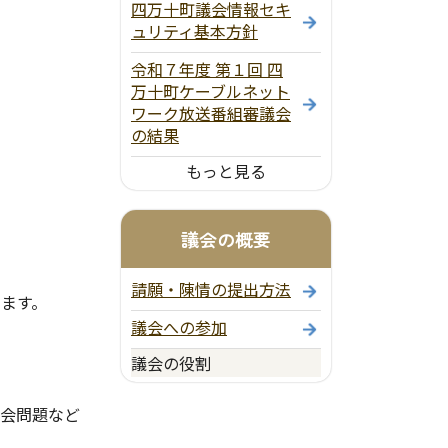
四万十町議会情報セキ
ュリティ基本方針
令和７年度 第１回 四
万十町ケーブルネット
ワーク放送番組審議会
の結果
もっと見る
議会の概要
請願・陳情の提出方法
します。
議会への参加
議会の役割
社会問題など