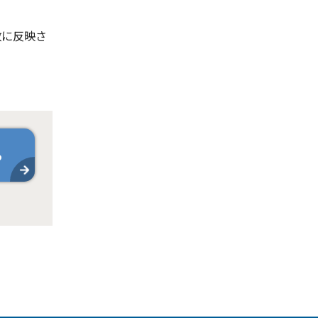
政に反映さ
ら