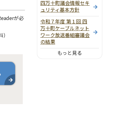
四万十町議会情報セキ
ュリティ基本方針
aderが必
令和７年度 第１回 四
万十町ケーブルネット
ワーク放送番組審議会
料）
の結果
もっと見る
ら