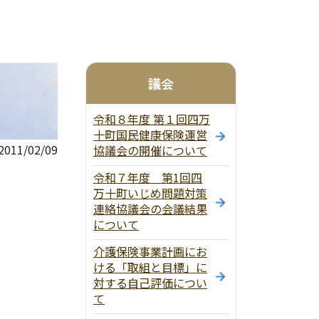
議会
令和８年度 第１回四万
十町国民健康保険運営
11/02/09
協議会の開催について
令和７年度 第1回四
万十町いじめ問題対策
連絡協議会の会議結果
について
介護保険事業計画にお
ける「取組と目標」に
対する自己評価につい
て