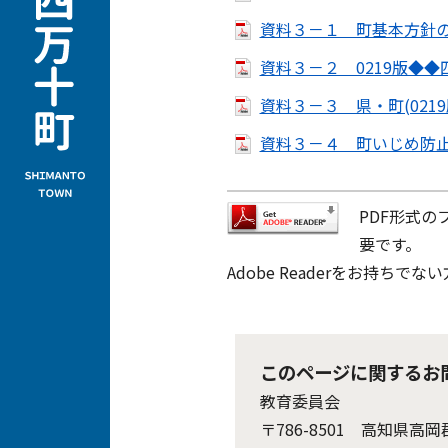
資料３－１ 町基本方針の目
資料３－２ 0219版◆◆
資料３－３ 県・町(0219
資料３－４ 町いじめ防止
PDF形式の
要です。
Adobe Readerをお持
このページに関するお
教育委員会
〒786-8501 高知県