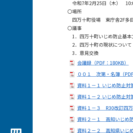
令和7年2月25日（木） 10:00
〇場所
四万十町役場 東庁舎2F多
〇議事
1．四万十町いじめ防止基本
2．四万十町の現状について
3．意見交換
会議録（PDF：180KB）
００１ 次第・名簿（PDF
資料１－１ いじめ防止対策
資料１－２ いじめ防止対策
資料１－３ R30改訂四万
資料２－１ 高知いじめ防止
資料２－２ 高知県いじめ防