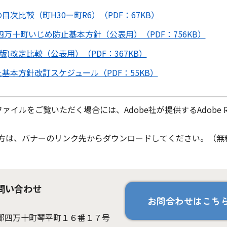
次比較（町H30ー町R6）（PDF：67KB）
四万十町いじめ防止基本方針（公表用）（PDF：756KB）
版)改定比較（公表用）（PDF：367KB）
基本方針改訂スケジュール（PDF：55KB）
ファイルをご覧いただく場合には、Adobe社が提供するAdobe Re
ちでない方は、バナーのリンク先からダウンロードしてください。（無
問い合わせ
お問合わせはこち
高岡郡四万十町琴平町１６番１７号