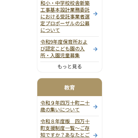
和小・中学校校舎新築
工事基本設計業務委託
における受託事業者選
定プロポーザルの公募
について
令和9年度保育所およ
び認定こども園の入
所・入園児童募集
もっと見る
教育
令和９年四万十町二十
歳の集いについて
令和８年度版 四万十
町支援制度一覧～ご存
知ですか？あなたとご