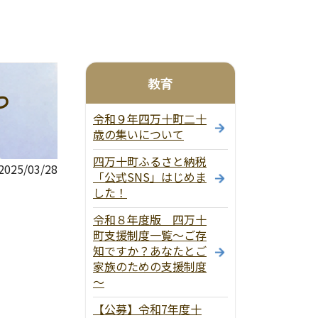
教育
つ
令和９年四万十町二十
歳の集いについて
四万十町ふるさと納税
25/03/28
「公式SNS」はじめま
した！
令和８年度版 四万十
町支援制度一覧～ご存
知ですか？あなたとご
家族のための支援制度
～
【公募】令和7年度十