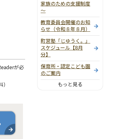
家族のための支援制度
～
教育委員会開催のお知
らせ（令和８年８月）
町営塾「じゆうく。」
スケジュール【8月
分】
保育所・認定こども園
aderが必
のご案内
もっと見る
料）
ら