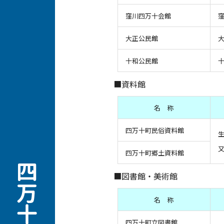
窪川四万十会館
窪
大正公民館
大
十和公民館
十
■資料館
名 称
四万十町民俗資料館
生
又
四万十町郷土資料館
■図書館・美術館
名 称
四万十町立図書館