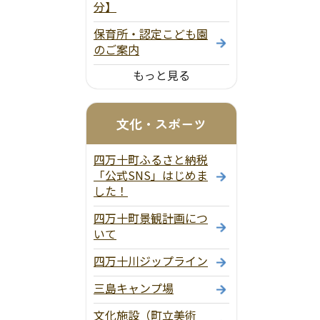
分】
保育所・認定こども園
のご案内
もっと見る
文化・スポーツ
四万十町ふるさと納税
「公式SNS」はじめま
した！
四万十町景観計画につ
いて
四万十川ジップライン
三島キャンプ場
文化施設（町立美術