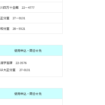
川四万十会館 22－4777
正分室 27－0131
和分室 28－5521
使用申込・問合せ先
涯学習課 22-3576
は大正分室 27-0131
使用申込・問合せ先