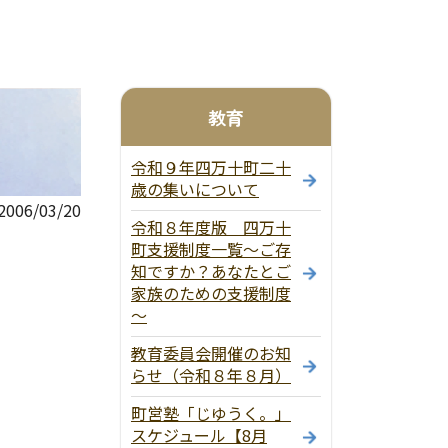
教育
令和９年四万十町二十
歳の集いについて
06/03/20
令和８年度版 四万十
町支援制度一覧～ご存
知ですか？あなたとご
家族のための支援制度
～
教育委員会開催のお知
らせ（令和８年８月）
町営塾「じゆうく。」
スケジュール【8月