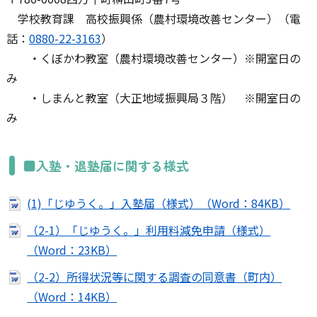
学校教育課 高校振興係（農村環境改善センター）（電
話：
0880-22-3163
）
・くぼかわ教室（農村環境改善センター）※開室日の
み
・しまんと教室（大正地域振興局３階） ※開室日の
み
■入塾・退塾届に関する様式
(1)「じゆうく。」入塾届（様式）（Word：84KB）
（2-1）「じゆうく。」利用料減免申請（様式）
（Word：23KB）
（2-2）所得状況等に関する調査の同意書（町内）
（Word：14KB）