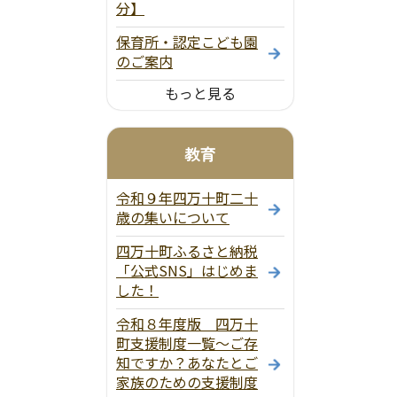
分】
保育所・認定こども園
のご案内
もっと見る
教育
令和９年四万十町二十
歳の集いについて
四万十町ふるさと納税
「公式SNS」はじめま
した！
令和８年度版 四万十
町支援制度一覧～ご存
知ですか？あなたとご
家族のための支援制度