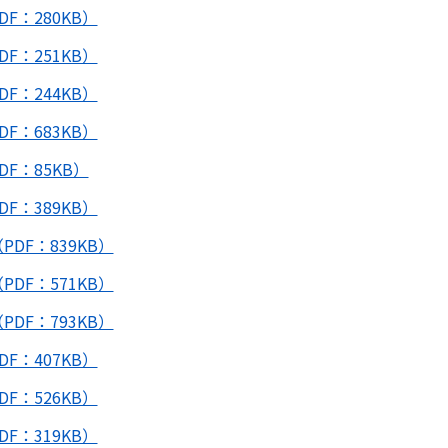
F：280KB）
F：251KB）
F：244KB）
F：683KB）
F：85KB）
F：389KB）
DF：839KB）
DF：571KB）
DF：793KB）
F：407KB）
F：526KB）
F：319KB）