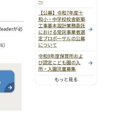
～
【公募】令和7年度十
和小・中学校校舎新築
工事基本設計業務委託
aderが必
における受託事業者選
定プロポーザルの公募
について
料）
令和9年度保育所およ
び認定こども園の入
所・入園児童募集
もっと見る
ら