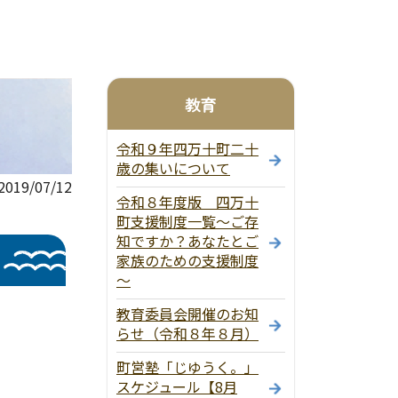
教育
令和９年四万十町二十
歳の集いについて
19/07/12
令和８年度版 四万十
町支援制度一覧～ご存
知ですか？あなたとご
家族のための支援制度
～
教育委員会開催のお知
らせ（令和８年８月）
町営塾「じゆうく。」
スケジュール【8月