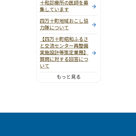
十和診療所の医師を募
集しています
四万十町地域おこし協
力隊について
【四万十町昭和ふるさ
と交流センター再整備
実施設計等策定業務】
質問に対する回答につ
いて
もっと見る