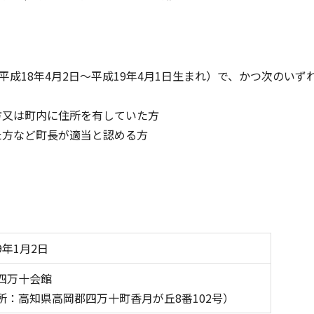
平成18年4月2日～平成19年4月1日生まれ）で、かつ次のいず
又は町内に住所を有していた方
方など町長が適当と認める方
9年1月2日
四万十会館
所：高知県高岡郡四万十町香月が丘8番102号）