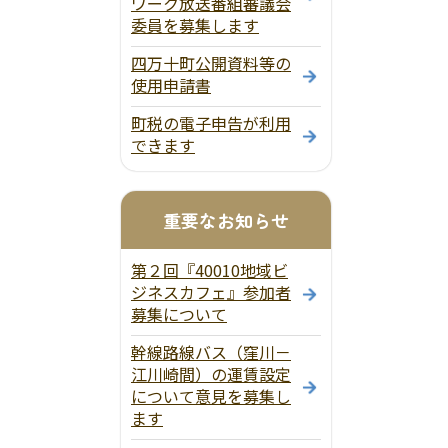
ワーク放送番組審議会
委員を募集します
四万十町公開資料等の
使用申請書
町税の電子申告が利用
できます
重要なお知らせ
第２回『40010地域ビ
ジネスカフェ』参加者
募集について
幹線路線バス（窪川－
江川崎間）の運賃設定
について意見を募集し
ます