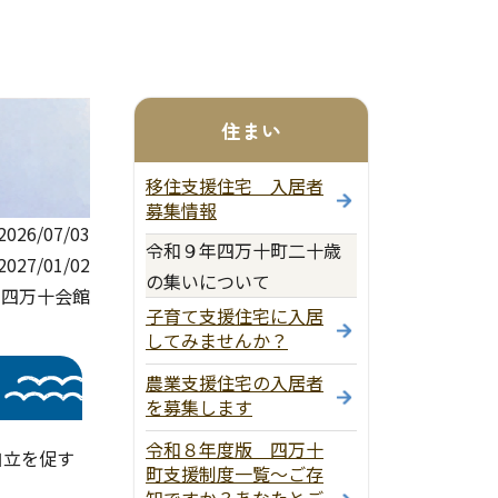
住まい
移住支援住宅 入居者
募集情報
26/07/03
令和９年四万十町二十歳
27/01/02
の集いについて
川四万十会館
子育て支援住宅に入居
してみませんか？
農業支援住宅の入居者
を募集します
令和８年度版 四万十
自立を促す
町支援制度一覧～ご存