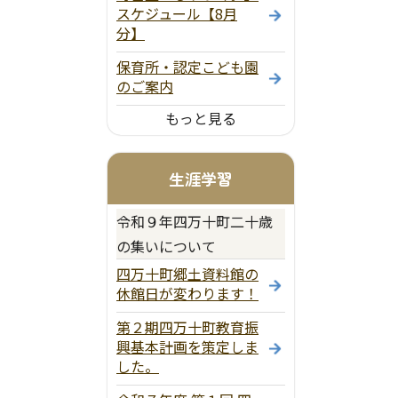
スケジュール【8月
分】
保育所・認定こども園
のご案内
もっと見る
生涯学習
令和９年四万十町二十歳
の集いについて
四万十町郷土資料館の
休館日が変わります！
第２期四万十町教育振
興基本計画を策定しま
した。