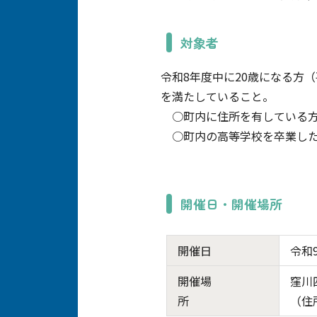
対象者
令和8年度中に20歳になる方（
を満たしていること。
○町内に住所を有している方
○町内の高等学校を卒業した
開催日・開催場所
開催日
令和
開催場
窪川
所
（住