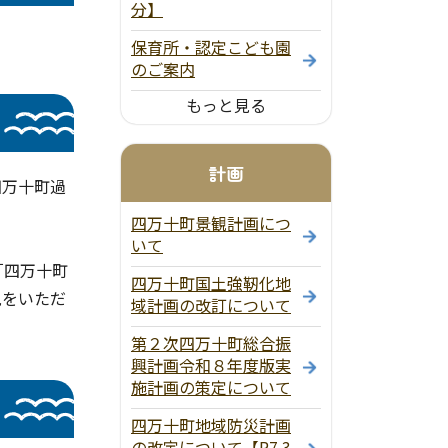
分】
保育所・認定こども園
のご案内
もっと見る
計画
四万十町過
四万十町景観計画につ
いて
「四万十町
四万十町国土強靭化地
見をいただ
域計画の改訂について
第２次四万十町総合振
興計画令和８年度版実
施計画の策定について
四万十町地域防災計画
の改定について【R7.3