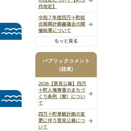
月改定】
令和７年度四万十町総
合振興計画審議会の開
催結果について
もっと見る
パブリックコメント
(結果)
2026【意見公募】四万
十町人権尊重のまちづ
くり条例（案）につい
て
四万十町景観計画の変
更に伴う意見公募につ
いて