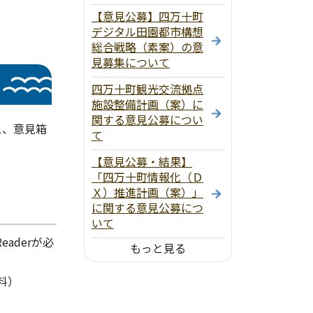
【意見公募】四万十町
デジタル田園都市構想
総合戦略（素案）の意
見募集について
四万十町観光交流拠点
施設整備計画（案）に
関する意見公募につい
え、意見箱
て
【意見公募・結果】
「四万十町情報化（Ｄ
Ｘ）推進計画（案）」
に関する意見公募につ
いて
aderが必
もっと見る
料）