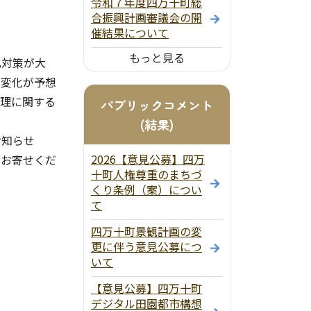
令和７年度四万十町総
合振興計画審議会の開
催結果について
もっと見る
化対策が大
の変化が予想
管理に関する
パブリックコメント
(結果)
お知らせ
2026【意見公募】四万
をお寄せくだ
十町人権尊重のまちづ
くり条例（案）につい
て
四万十町景観計画の変
更に伴う意見公募につ
いて
【意見公募】四万十町
デジタル田園都市構想