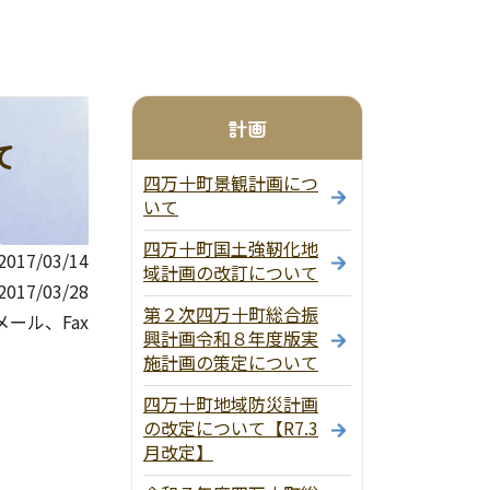
計画
て
四万十町景観計画につ
いて
四万十町国土強靭化地
17/03/14
域計画の改訂について
017/03/28
第２次四万十町総合振
ール、Fax
興計画令和８年度版実
施計画の策定について
四万十町地域防災計画
の改定について【R7.3
月改定】