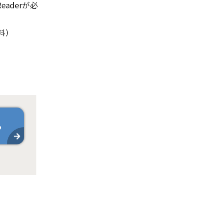
aderが必
料）
ら