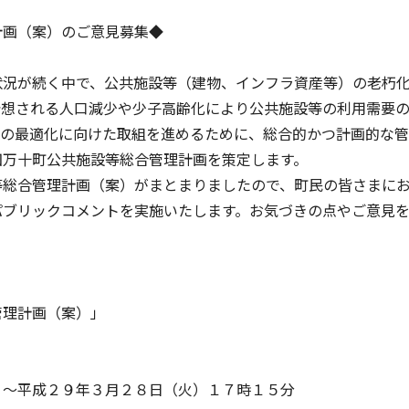
計画（案）のご意見募集◆
況が続く中で、公共施設等（建物、インフラ資産等）の老朽
予想される人口減少や少子高齢化により公共施設等の利用需要
等の最適化に向けた取組を進めるために、総合的かつ計画的な
四万十町公共施設等総合管理計画を策定します。
等総合管理計画（案）がまとまりましたので、町民の皆さまに
パブリックコメントを実施いたします。お気づきの点やご意見
理計画（案）」
～平成２９年３月２８日（火）１７時１５分