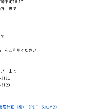
町16-17
課 まで
で
をご利用ください。
プ まで
111
123
理計画（案）（PDF：5.01MB）