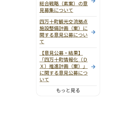
総合戦略（素案）の意
見募集について
四万十町観光交流拠点
施設整備計画（案）に
関する意見公募につい
て
【意見公募・結果】
「四万十町情報化（Ｄ
Ｘ）推進計画（案）」
に関する意見公募につ
いて
もっと見る