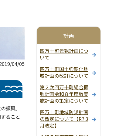
計画
四万十町景観計画につ
いて
19/04/05
四万十町国土強靭化地
域計画の改訂について
第２次四万十町総合振
興計画令和８年度版実
施計画の策定について
業の振興」
四万十町地域防災計画
開すること
の改定について【R7.3
月改定】