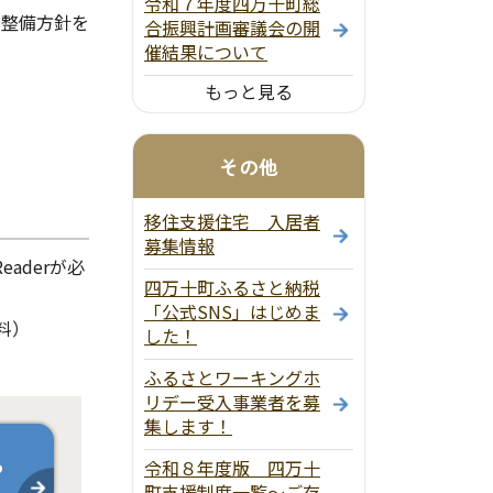
令和７年度四万十町総
の整備方針を
合振興計画審議会の開
催結果について
もっと見る
その他
移住支援住宅 入居者
募集情報
aderが必
四万十町ふるさと納税
「公式SNS」はじめま
料）
した！
ふるさとワーキングホ
リデー受入事業者を募
集します！
ら
令和８年度版 四万十
町支援制度一覧～ご存