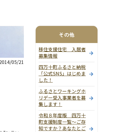
その他
移住支援住宅 入居者
募集情報
14/05/21
四万十町ふるさと納税
「公式SNS」はじめま
した！
ふるさとワーキングホ
リデー受入事業者を募
集します！
令和８年度版 四万十
町支援制度一覧～ご存
知ですか？あなたとご