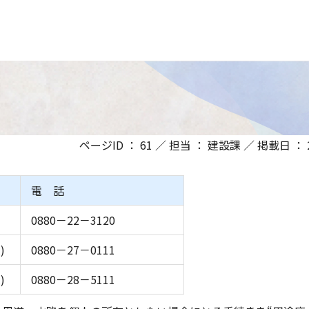
ページID ： 61 ／ 担当 ： 建設課 ／ 掲載日 ： 20
電 話
0880－22－3120
)
0880－27－0111
)
0880－28－5111