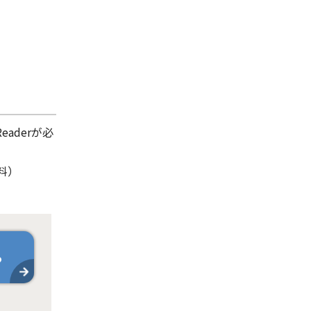
aderが必
料）
ら