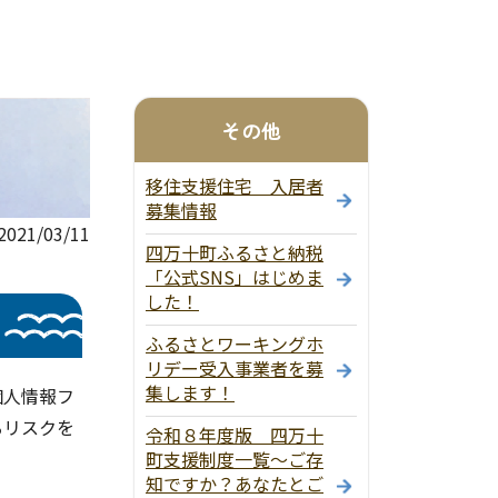
その他
移住支援住宅 入居者
募集情報
21/03/11
四万十町ふるさと納税
「公式SNS」はじめま
した！
ふるさとワーキングホ
リデー受入事業者を募
集します！
個人情報フ
るリスクを
令和８年度版 四万十
町支援制度一覧～ご存
知ですか？あなたとご