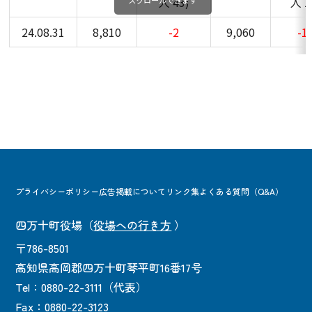
人 43)
人 1
スクロールできます
24.08.31
8,810
-2
9,060
-1
プライバシーポリシー
広告掲載について
リンク集
よくある質問（Q&A）
四万十町役場
（
役場への行き方
）
〒786-8501
高知県高岡郡四万十町琴平町16番17号
Tel：0880-22-3111（代表）
Fax：0880-22-3123