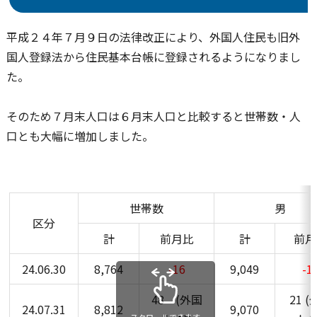
平成２４年７月９日の法律改正により、外国人住民も旧外
国人登録法から住民基本台帳に登録されるようになりまし
た。
そのため７月末人口は６月末人口と比較すると世帯数・人
口とも大幅に増加しました。
世帯数
男
区分
計
前月比
計
前月
24.06.30
8,764
-16
9,049
-1
48 (外国
21 
24.07.31
8,812
9,070