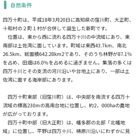
自然条件
四万十町は、平成18年3月20日に高知県の窪川町、大正町、
十和村の２町１村が合併して誕生した新町です。
位置は、東から西に流れる四万十川の中流域にあり、東
南部は土佐湾に面しています。町域は東西43.7km、南北
26.5km、総面積642.28km2であり、そのうち林野が87.1％
を占め、田畑は6.0％を占めるに過ぎません。集落の多くは
四万十川とその支流の河川沿いや台地上にあり、一部は土
佐湾に面する海岸部にあります。
四万十町東部（旧窪川町）は、中央部を南流する四万十
流域の標高230mの高南台地に位置し、約2，000haの農地
が広がっております。
四万十町中部（旧大正町）は、幡多郡の北部「北幡地
域」に位置し、平野は四万十川、梼原川沿いにわずかに見