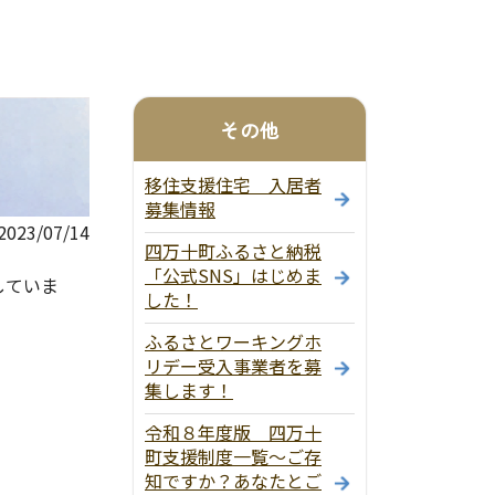
その他
移住支援住宅 入居者
募集情報
23/07/14
四万十町ふるさと納税
「公式SNS」はじめま
していま
した！
ふるさとワーキングホ
リデー受入事業者を募
集します！
令和８年度版 四万十
町支援制度一覧～ご存
知ですか？あなたとご