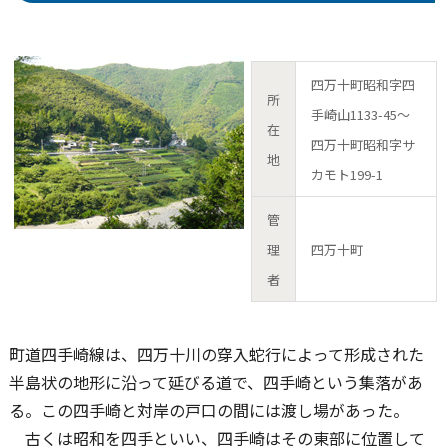
四万十町昭和字四
所
手崎山1133-45～
在
四万十町昭和字サ
地
カモト199-1
管
理
四万十町
者
町道四手崎線は、四万十川の穿入蛇行によって形成された
半島状の地形に沿って延びる道で、四手崎という集落があ
る。この四手崎と対岸の戸口の間には渡し場があった。
古くは昭和を四手といい、四手崎はその東部に位置して