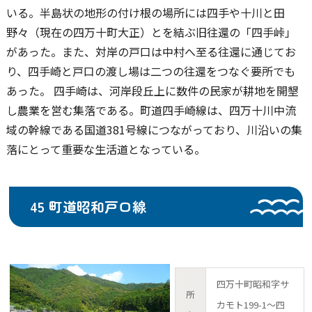
いる。半島状の地形の付け根の場所には四手や十川と田
野々（現在の四万十町大正）とを結ぶ旧往還の「四手峠」
があった。また、対岸の戸口は中村へ至る往還に通じてお
り、四手崎と戸口の渡し場は二つの往還をつなぐ要所でも
あった。 四手崎は、河岸段丘上に数件の民家が耕地を開墾
し農業を営む集落である。町道四手崎線は、四万十川中流
域の幹線である国道381号線につながっており、川沿いの集
落にとって重要な生活道となっている。
45 町道昭和戸口線
四万十町昭和字サ
所
カモト199-1～四