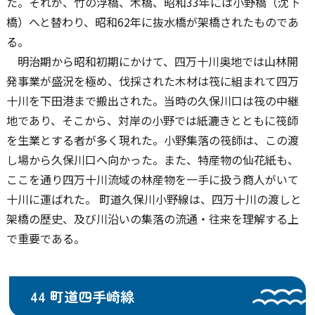
た。それが、竹の浮橋、木橋、昭和33年には小野橋（沈下
橋）へと替わり、昭和62年に抜水橋が架橋されたものであ
る。
明治期から昭和初期にかけて、四万十川奥地では山林開
発事業が盛況を極め、伐採された木材は筏に組まれて四万
十川を下田港まで搬出された。当時の久保川口は筏の中継
地であり、そこから、対岸の小野では紙漉きとともに筏師
を生業とする者が多く現れた。小野集落の筏師は、この渡
し場から久保川口へ向かった。また、特産物の仙花紙も、
ここを通り四万十川流域の林産物を一手に扱う商人がいて
十川に運ばれた。 町道久保川小野線は、四万十川の渡しと
架橋の歴史、及び川沿いの集落の流通・往来を理解する上
で重要である。
44 町道四手崎線