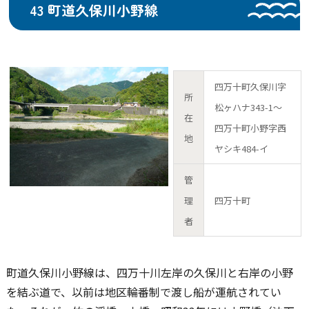
43 町道久保川小野線
四万十町久保川字
所
松ヶハナ343-1～
在
四万十町小野字西
地
ヤシキ484-イ
管
理
四万十町
者
町道久保川小野線は、四万十川左岸の久保川と右岸の小野
を結ぶ道で、以前は地区輪番制で渡し船が運航されてい