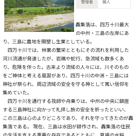
管理者
個人
轟集落は、四万十川最大
の中州・三島の左岸にあ
り、三島に農地を開墾し生業としている。
四万十川では、林業の繁栄とともにその流れを利用した
河川流通が発達したが、岩礁や蛇行、急流域も数多くあ
り、危険を伴った。古来より流域の人々には、川そのもの
をご神体と考える風習があり、四万十川の中洲・三島には
神社が祭られ、周辺流域の安全を守る神として篤い信仰を
集めていた。
四万十川を通行する筏師や舟乗りは、中州の中央に鎮座
する三島神社に向かって礼拝し旅の安全を祈ったといい、
この三島は心のよりどころであり、それを守ってきたのが轟
集落である。 現在、三島は水田が耕作され、轟集落の住民
の生活を支える重要な存在であるとともに、夏場の水稲、