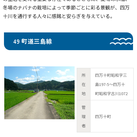
冬場のナバナの栽培によって季節ごとに彩る景観が、四万
十川を通行する人々に感銘と安らぎを与えている。
49 町道三島線
所
四万十町昭和字三
在
島197-5～四万十
地
町昭和字古川1072
管
理
四万十町
者