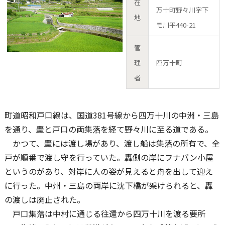
在
万十町野々川字下
地
モ川平440-21
管
理
四万十町
者
町道昭和戸口線は、国道381号線から四万十川の中洲・三島
を通り、轟と戸口の両集落を経て野々川に至る道である。
かつて、轟には渡し場があり、渡し船は集落の所有で、全
戸が順番で渡し守を行っていた。轟側の岸にフナバン小屋
というのがあり、対岸に人の姿が見えると舟を出して迎え
に行った。中州・三島の両岸に沈下橋が架けられると、轟
の渡しは廃止された。
戸口集落は中村に通じる往還から四万十川を渡る要所