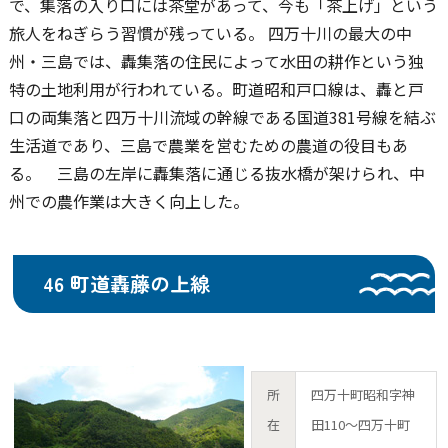
で、集落の入り口には茶堂があって、今も「茶上げ」という
旅人をねぎらう習慣が残っている。 四万十川の最大の中
州・三島では、轟集落の住民によって水田の耕作という独
特の土地利用が行われている。町道昭和戸口線は、轟と戸
口の両集落と四万十川流域の幹線である国道381号線を結ぶ
生活道であり、三島で農業を営むための農道の役目もあ
る。 三島の左岸に轟集落に通じる抜水橋が架けられ、中
州での農作業は大きく向上した。
46 町道轟藤の上線
所
四万十町昭和字神
在
田110～四万十町