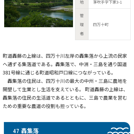
地
茅吹手字下家3-1
管
理
四万十町
者
町道轟藤の上線は、四万十川左岸の轟集落から上流の民家
へ通ずる集落道である。轟集落で、中洲・三島を通り国道
381号線に通じる町道昭和戸口線につながっている。
轟集落の住民は、四万十川の最大の中州・三島に農地を
開墾して生業とし生活を支えている。 町道轟藤の上線は、
轟集落の住民の生活道であるとともに、三島で農業を営む
ための重要な農道の役割も担っている。
47 轟集落