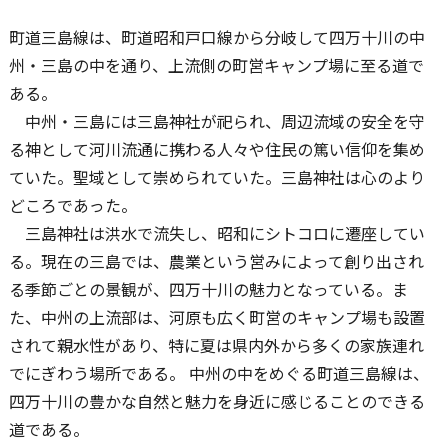
町道三島線は、町道昭和戸口線から分岐して四万十川の中
州・三島の中を通り、上流側の町営キャンプ場に至る道で
ある。
中州・三島には三島神社が祀られ、周辺流域の安全を守
る神として河川流通に携わる人々や住民の篤い信仰を集め
ていた。聖域として崇められていた。三島神社は心のより
どころであった。
三島神社は洪水で流失し、昭和にシトコロに遷座してい
る。現在の三島では、農業という営みによって創り出され
る季節ごとの景観が、四万十川の魅力となっている。ま
た、中州の上流部は、河原も広く町営のキャンプ場も設置
されて親水性があり、特に夏は県内外から多くの家族連れ
でにぎわう場所である。 中州の中をめぐる町道三島線は、
四万十川の豊かな自然と魅力を身近に感じることのできる
道である。