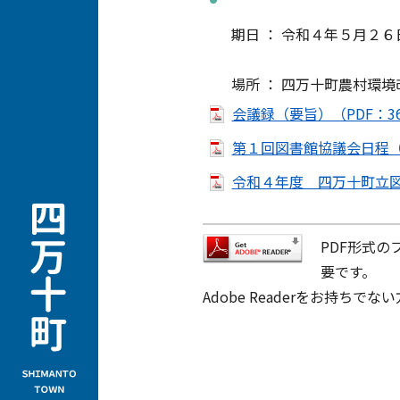
期日 ： 令和４年５月２６
場所 ： 四万十町農村環境
会議録（要旨）（PDF：36
第１回図書館協議会日程（P
令和４年度 四万十町立図書
PDF形式の
要です。
Adobe Readerをお持