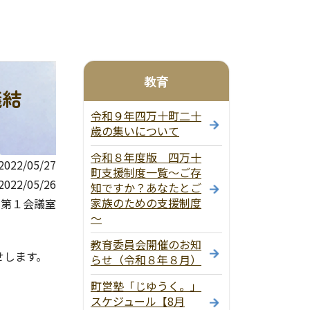
教育
議結
令和９年四万十町二十
歳の集いについて
令和８年度版 四万十
22/05/27
町支援制度一覧～ご存
22/05/26
知ですか？あなたとご
家族のための支援制度
 第１会議室
～
教育委員会開催のお知
せします。
らせ（令和８年８月）
町営塾「じゆうく。」
スケジュール【8月