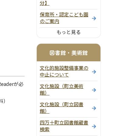
分】
保育所・認定こども園
のご案内
もっと見る
図書館・美術館
文化的施設整備事業の
中止について
aderが必
文化施設（町立美術
館）
料）
文化施設（町立図書
館）
四万十町立図書館蔵書
検索