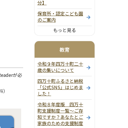
分】
保育所・認定こども園
のご案内
もっと見る
教育
令和９年四万十町二十
歳の集いについて
aderが必
四万十町ふるさと納税
「公式SNS」はじめま
料）
した！
令和８年度版 四万十
町支援制度一覧～ご存
知ですか？あなたとご
家族のための支援制度
ら