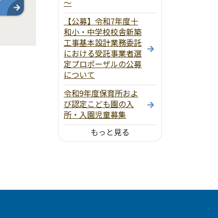
～
【公募】令和7年度十
和小・中学校校舎新築
工事基本設計業務委託
における受託事業者選
定プロポーザルの公募
について
令和9年度保育所およ
び認定こども園の入
所・入園児童募集
もっと見る