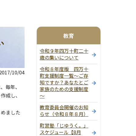
教育
い
令和９年四万十町二十
歳の集いについて
令和８年度版 四万十
17/10/04
町支援制度一覧～ご存
知ですか？あなたとご
は、毎年、
家族のための支援制度
を作成し、
～
教育委員会開催のお知
とめました
らせ（令和８年８月）
町営塾「じゆうく。」
スケジュール【8月