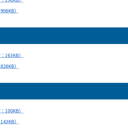
06KB）
：163KB）
26KB）
：100KB）
43KB）