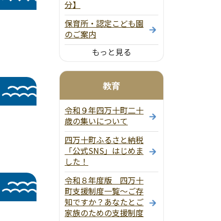
分】
保育所・認定こども園
のご案内
もっと見る
教育
令和９年四万十町二十
歳の集いについて
四万十町ふるさと納税
「公式SNS」はじめま
した！
令和８年度版 四万十
町支援制度一覧～ご存
知ですか？あなたとご
家族のための支援制度