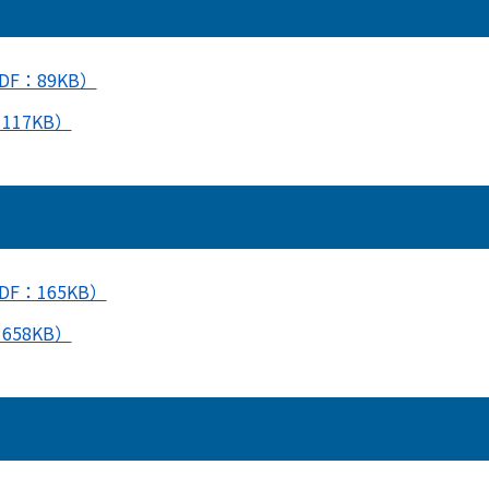
F：89KB）
17KB）
F：165KB）
58KB）