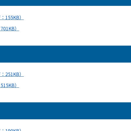
：155KB）
01KB）
：251KB）
15KB）
：190KB）