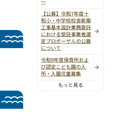
～
【公募】令和7年度十
和小・中学校校舎新築
工事基本設計業務委託
における受託事業者選
定プロポーザルの公募
について
令和9年度保育所およ
び認定こども園の入
所・入園児童募集
もっと見る