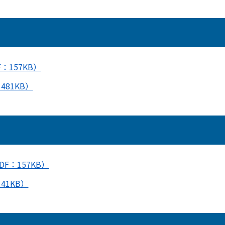
：157KB）
81KB）
F：157KB）
41KB）