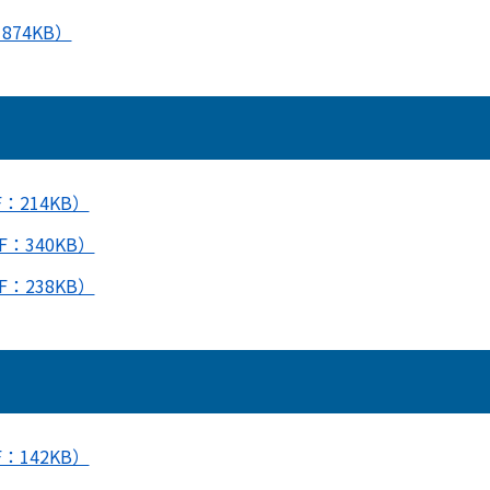
74KB）
：214KB）
：340KB）
：238KB）
：142KB）