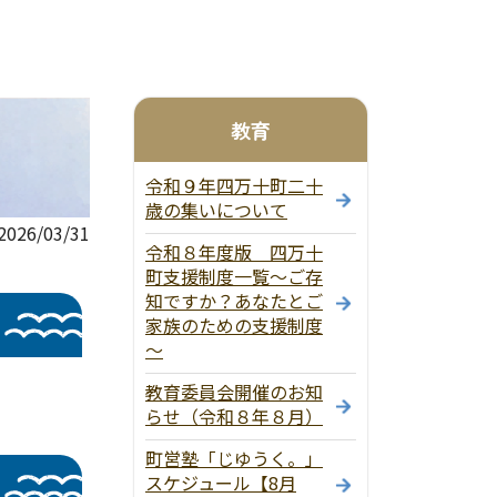
教育
令和９年四万十町二十
歳の集いについて
26/03/31
令和８年度版 四万十
町支援制度一覧～ご存
知ですか？あなたとご
家族のための支援制度
～
教育委員会開催のお知
らせ（令和８年８月）
町営塾「じゆうく。」
スケジュール【8月