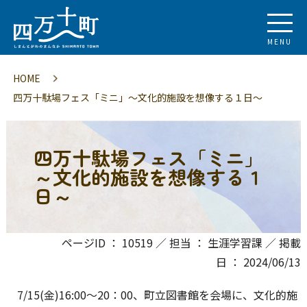
MENU
HOME
四万十駄場フェス「ミニ」～文化的施設を想像する１日～
四万十駄場フェス「ミニ」
～文化的施設を想像する１
日～
ページID ： 10519 ／ 担当 ： 生涯学習課 ／ 掲載
日 ： 2024/06/13
7/15(金)16:00～20：00、町立図書館を会場に、文化的施