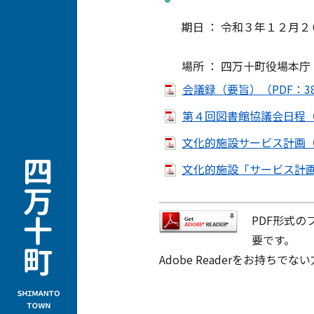
期日 ： 令和３年１２月２０日
場所 ： 四万十町役場本庁
会議録（要旨）（PDF：38
第４回図書館協議会日程（P
文化的施設サービス計画（案
文化的施設「サービス計画案
PDF形式の
要です。
Adobe Readerをお持