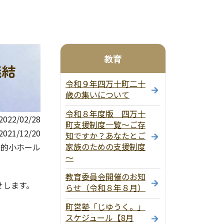
教育
議結
令和９年四万十町二十
歳の集いについて
令和８年度版 四万十
22/02/28
町支援制度一覧～ご存
21/12/20
知ですか？あなたとご
家族のための支援制度
目的小ホール
～
教育委員会開催のお知
せします。
らせ（令和８年８月）
町営塾「じゆうく。」
スケジュール【8月