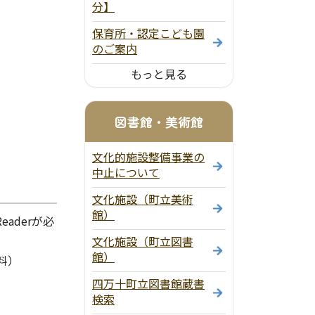
分】
保育所・認定こども園
のご案内
もっと見る
図書館・美術館
文化的施設整備事業の
中止について
文化施設（町立美術
館）
aderが必
文化施設（町立図書
館）
料）
四万十町立図書館蔵書
検索