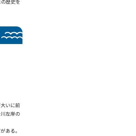
来の歴史を
が大いに前
十川左岸の
。
どがある。