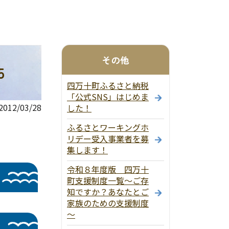
その他
5
四万十町ふるさと納税
「公式SNS」はじめま
12/03/28
した！
ふるさとワーキングホ
リデー受入事業者を募
集します！
令和８年度版 四万十
町支援制度一覧～ご存
知ですか？あなたとご
家族のための支援制度
～