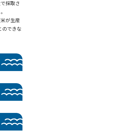
近で採取さ
る。
質米が生産
とのできな