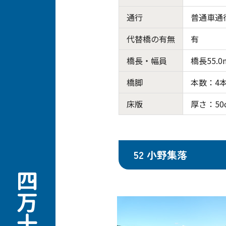
通行
普通車通
代替橋の有無
有
橋長・幅員
橋長55.0
橋脚
本数：4
床版
厚さ：50
52 小野集落