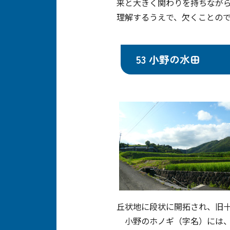
来と大きく関わりを持ちなが
理解するうえで、欠くことの
53 小野の水田
丘状地に段状に開拓され、旧
小野のホノギ（字名）には、