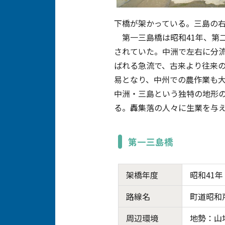
下橋が架かっている。三島の右
第一三島橋は昭和41年、第二
されていた。中洲で左右に分
ばれる急流で、古来より往来
易となり、中州での農作業も
中洲・三島という独特の地形
る。轟集落の人々に生業を与
第一三島橋
架橋年度
昭和41年
路線名
町道昭和
周辺環境
地勢：山