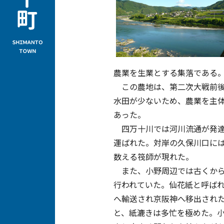
農業を生業とする集落である
この農地は、第二次大戦前後
水田が少ないため、農業を主
あった。
四万十川では河川流通が発達
運ばれた。対岸の久保川口には
数える筏師が現れた。
また、小野周辺では古くから
行われていた。仙花紙と呼ば
へ輸送され京阪神へ移出され
と、紙漉きは多忙を極めた。