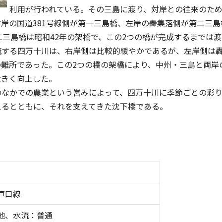
利用が行われている。その三島に渡り、対岸との往来のため
岸の国道381号線側が第一三島橋、左岸の轟集落側が第二三島
三島橋は昭和42年の架橋で、この2つの橋が完成するまでは
流する四万十川は、右岸側は比較的緩やかであるが、左岸側は
の難所であった。この2つの橋の架橋により、中州・三島と両岸
大きく向上した。
のなかでの農業という営みによって、四万十川に季節ごとの彩
えるとともに、それを支えてきた沈下橋である。
戸口線
地、水流：普通