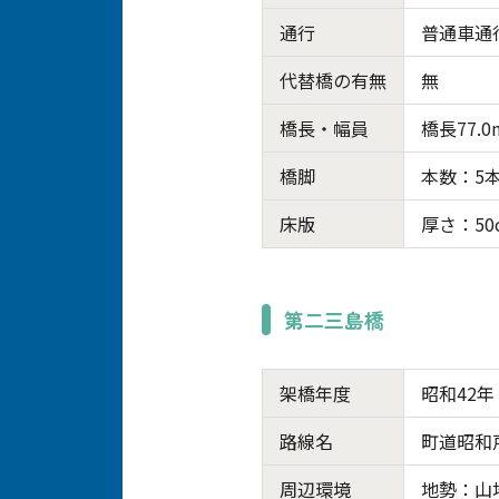
通行
普通車通
代替橋の有無
無
橋長・幅員
橋長77.0
橋脚
本数：5
床版
厚さ：50
第二三島橋
架橋年度
昭和42年
路線名
町道昭和
周辺環境
地勢：山