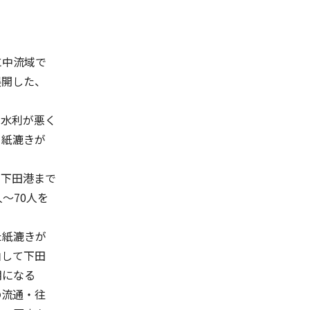
に中流域で
展開した、
水利が悪く
と紙漉きが
下田港まで
～70人を
た紙漉きが
由して下田
期になる
の流通・往