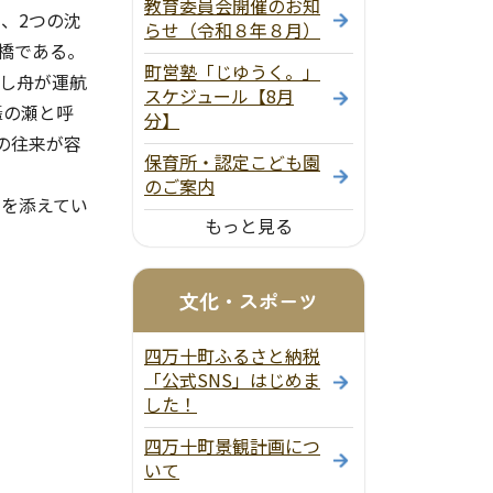
教育委員会開催のお知
、2つの沈
らせ（令和８年８月）
橋である。
町営塾「じゆうく。」
渡し舟が運航
スケジュール【8月
轟の瀬と呼
分】
の往来が容
保育所・認定こども園
のご案内
りを添えてい
もっと見る
文化・スポーツ
四万十町ふるさと納税
「公式SNS」はじめま
した！
四万十町景観計画につ
いて