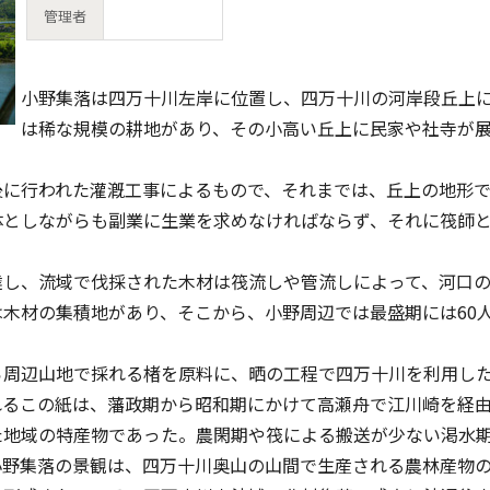
管理者
小野集落は四万十川左岸に位置し、四万十川の河岸段丘上
は稀な規模の耕地があり、その小高い丘上に民家や社寺が
。
に行われた灌漑工事によるもので、それまでは、丘上の地形で
体としながらも副業に生業を求めなければならず、それに筏師
し、流域で伐採された木材は筏流しや管流しによって、河口の
木材の集積地があり、そこから、小野周辺では最盛期には60人
周辺山地で採れる楮を原料に、晒の工程で四万十川を利用し
れるこの紙は、藩政期から昭和期にかけて高瀬舟で江川崎を経
た地域の特産物であった。農閑期や筏による搬送が少ない渇水
小野集落の景観は、四万十川奥山の山間で生産される農林産物