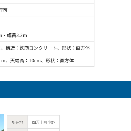
行可
m・幅員3.3m
本、構造：鉄筋コンクリート、形状：直方体
cm、天端高：10cm、形状：直方体
所在地
四万十町小野