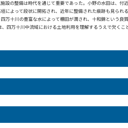
漑施設の整備は時代を通じて重要であった。小野の水田は、付
石垣によって段状に開拓され、近年に整備された痕跡も見られ
四万十川の豊富な水によって棚田が潤され、十和錦という良
は、四万十川中流域における土地利用を理解するうえで欠くこ