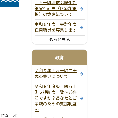
四万十町地球温暖化対
策実行計画（区域施策
編）の策定について
令和８年度 会計年度
任用職員を募集します
もっと見る
教育
令和９年四万十町二十
歳の集いについて
令和８年度版 四万十
町支援制度一覧～ご存
知ですか？あなたとご
家族のための支援制度
～
独特な土地