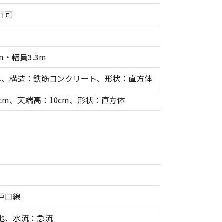
行可
m・幅員3.3m
本、構造：鉄筋コンクリート、形状：直方体
cm、天端高：10cm、形状：直方体
戸口線
地、水流：急流