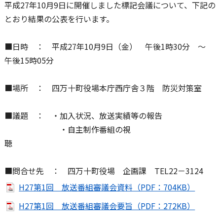
平成27年10月9日に開催しました標記会議について、下記の
とおり結果の公表を行います。
■日時 ： 平成27年10月9日（金） 午後1時30分 ～
午後15時05分
■場所 ： 四万十町役場本庁西庁舎３階 防災対策室
■議題 ： ・加入状況、放送実績等の報告
・自主制作番組の視
■問合せ先 ： 四万十町役場 企画課 TEL22－3124
H27第1回 放送番組審議会資料（PDF：704KB）
H27第1回 放送番組審議会要旨（PDF：272KB）