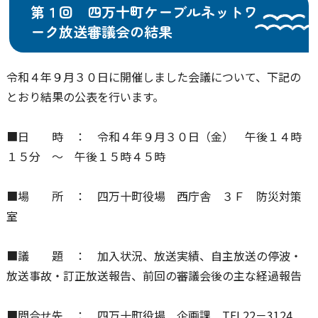
第１回 四万十町ケーブルネットワ
ーク放送審議会の結果
令和４年９月３０日に開催しました会議について、下記の
とおり結果の公表を行います。
■日 時 ： 令和４年９月３０日（金） 午後１４時
１５分 ～ 午後１５時４５時
■場 所 ： 四万十町役場 西庁舎 ３Ｆ 防災対策
室
■議 題 ： 加入状況、放送実績、自主放送の停波・
放送事故・訂正放送報告、前回の審議会後の主な経過報告
■問合せ先 ： 四万十町役場 企画課 TEL22－3124