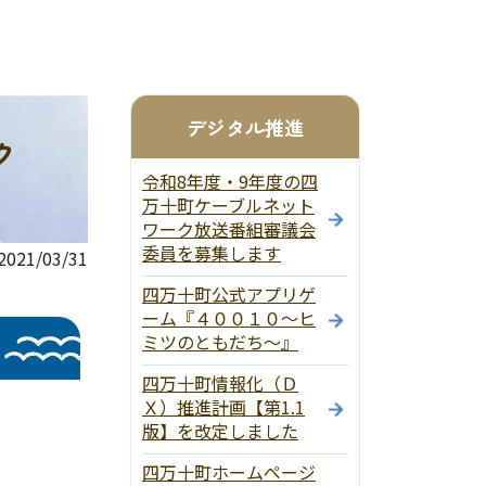
デジタル推進
ク
令和8年度・9年度の四
万十町ケーブルネット
ワーク放送番組審議会
委員を募集します
21/03/31
四万十町公式アプリゲ
ーム『４００１０～ヒ
ミツのともだち～』
四万十町情報化（Ｄ
Ｘ）推進計画【第1.1
版】を改定しました
四万十町ホームページ