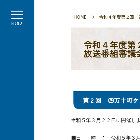
HOME
令和４年度第２回 
MENU
令和４年度第
放送番組審議
第２回 四万十町ケ
令和５年３月２２日に開催し
■日 時 ： 令和５年３月