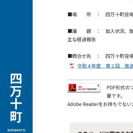
■場 所 ： 四万十町役場
■議 題 ： 加入状況、放
主な経過報告
■問合せ先 ： 四万十町役場 
令和４年度 第２回 放送番
PDF形式の
要です。
Adobe Readerをお持